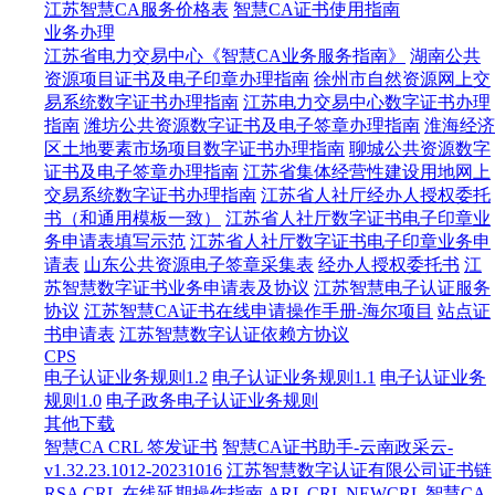
江苏智慧CA服务价格表
智慧CA证书使用指南
业务办理
江苏省电力交易中心《智慧CA业务服务指南》
湖南公共
资源项目证书及电子印章办理指南
徐州市自然资源网上交
易系统数字证书办理指南
江苏电力交易中心数字证书办理
指南
潍坊公共资源数字证书及电子签章办理指南
淮海经济
区土地要素市场项目数字证书办理指南
聊城公共资源数字
证书及电子签章办理指南
江苏省集体经营性建设用地网上
交易系统数字证书办理指南
江苏省人社厅经办人授权委托
书（和通用模板一致）
江苏省人社厅数字证书电子印章业
务申请表填写示范
江苏省人社厅数字证书电子印章业务申
请表
山东公共资源电子签章采集表
经办人授权委托书
江
苏智慧数字证书业务申请表及协议
江苏智慧电子认证服务
协议
江苏智慧CA证书在线申请操作手册-海尔项目
站点证
书申请表
江苏智慧数字认证依赖方协议
CPS
电子认证业务规则1.2
电子认证业务规则1.1
电子认证业务
规则1.0
电子政务电子认证业务规则
其他下载
智慧CA CRL 签发证书
智慧CA证书助手-云南政采云-
v1.32.23.1012-20231016
江苏智慧数字认证有限公司证书链
RSA CRL
在线延期操作指南
ARL
CRL
NEWCRL
智慧CA