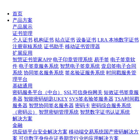
首页
产品方案
产品展示
证书管理
个人证书
机构证书
站点证书
设备证书
LRA 本地数字证书
注册审核系统
证书助手
移动证书管理器
扩展应用
智慧证书管家APP
电子印章管理系统
易手签
电子签章软
件
电子签章服务系统
智慧电子签章系统
壹启签电子合同
系统
协同签名服务系统
签名验证服务系统
时间戳服务管
理平台
基础通用
密码服务平台（中台）
SSL可信身份网关
短效证书签章服
务器
智能密码钥匙UKEY
SVS签名验签服务器
TSA时间戳
服务器
智慧协同签名服务器
密码卡
密码综合服务系统
（密码云）
智慧密钥管理系统
智慧数字证书认证系统
解决方案
金融
供应链平台安全解决方案
移动端交易系统国产密码解决方
案
可信数字身份在证券期货行业的应用解决方案