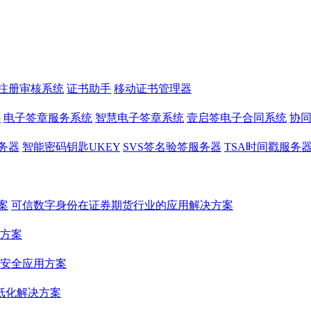
书注册审核系统
证书助手
移动证书管理器
件
电子签章服务系统
智慧电子签章系统
壹启签电子合同系统
协
务器
智能密码钥匙UKEY
SVS签名验签服务器
TSA时间戳服务
案
可信数字身份在证券期货行业的应用解决方案
方案
安全应用方案
纸化解决方案