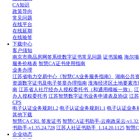
CA知识
政策导向
常见问题
在线平台
在线延期
在线验签
下载中心
客户须知
南京市商品房网签系统数字证书常见问题
证书策略
海尔项
服务价格表
智慧CA证书使用指南
业务办理
江苏省电力交易中心《智慧CA业务服务指南》
湖南公共
资源数字证书及电子签章办理指南
淮海经济区土地要素市
南
江苏省人社厅经办人授权委托书（和通用模板一致）
江
办人授权委托书
江苏智慧数字证书业务申请表及协议
江苏
CPS
电子认证业务规则1.2
电子认证业务规则1.1
电子认证业务规
其他下载
智慧CA CRL 签发证书
智慧CA证书助手-云南政采云-v1.32.23.
书助手-v1.35.24.728
江苏人社证书助手_1.14.20.1125
智慧
企业动态