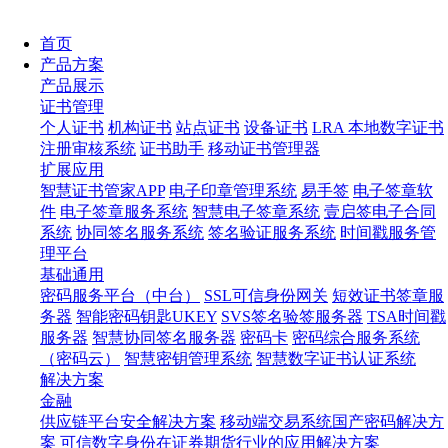
首页
产品方案
产品展示
证书管理
个人证书
机构证书
站点证书
设备证书
LRA 本地数字证书
注册审核系统
证书助手
移动证书管理器
扩展应用
智慧证书管家APP
电子印章管理系统
易手签
电子签章软
件
电子签章服务系统
智慧电子签章系统
壹启签电子合同
系统
协同签名服务系统
签名验证服务系统
时间戳服务管
理平台
基础通用
密码服务平台（中台）
SSL可信身份网关
短效证书签章服
务器
智能密码钥匙UKEY
SVS签名验签服务器
TSA时间戳
服务器
智慧协同签名服务器
密码卡
密码综合服务系统
（密码云）
智慧密钥管理系统
智慧数字证书认证系统
解决方案
金融
供应链平台安全解决方案
移动端交易系统国产密码解决方
案
可信数字身份在证券期货行业的应用解决方案