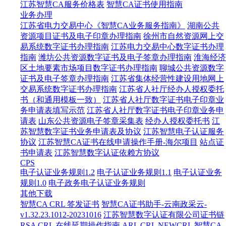
江苏智慧CA服务价格表
智慧CA证书使用指南
业务办理
江苏省电力交易中心《智慧CA业务服务指南》
湖南公共
资源项目证书及电子印章办理指南
徐州市自然资源网上交
易系统数字证书办理指南
江苏电力交易中心数字证书办理
指南
潍坊公共资源数字证书及电子签章办理指南
淮海经济
区土地要素市场项目数字证书办理指南
聊城公共资源数字
证书及电子签章办理指南
江苏省集体经营性建设用地网上
交易系统数字证书办理指南
江苏省人社厅经办人授权委托
书（和通用模板一致）
江苏省人社厅数字证书电子印章业
务申请表填写示范
江苏省人社厅数字证书电子印章业务申
请表
山东公共资源电子签章采集表
经办人授权委托书
江
苏智慧数字证书业务申请表及协议
江苏智慧电子认证服务
协议
江苏智慧CA证书在线申请操作手册-海尔项目
站点证
书申请表
江苏智慧数字认证依赖方协议
CPS
电子认证业务规则1.2
电子认证业务规则1.1
电子认证业务
规则1.0
电子政务电子认证业务规则
其他下载
智慧CA CRL 签发证书
智慧CA证书助手-云南政采云-
v1.32.23.1012-20231016
江苏智慧数字认证有限公司证书链
RSA CRL
在线延期操作指南
ARL
CRL
NEWCRL
智慧CA