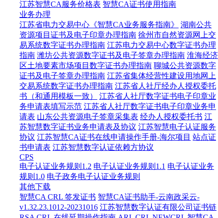
江苏智慧CA服务价格表
智慧CA证书使用指南
业务办理
江苏省电力交易中心《智慧CA业务服务指南》
湖南公共
资源项目证书及电子印章办理指南
徐州市自然资源网上交
易系统数字证书办理指南
江苏电力交易中心数字证书办理
指南
潍坊公共资源数字证书及电子签章办理指南
淮海经济
区土地要素市场项目数字证书办理指南
聊城公共资源数字
证书及电子签章办理指南
江苏省集体经营性建设用地网上
交易系统数字证书办理指南
江苏省人社厅经办人授权委托
书（和通用模板一致）
江苏省人社厅数字证书电子印章业
务申请表填写示范
江苏省人社厅数字证书电子印章业务申
请表
山东公共资源电子签章采集表
经办人授权委托书
江
苏智慧数字证书业务申请表及协议
江苏智慧电子认证服务
协议
江苏智慧CA证书在线申请操作手册-海尔项目
站点证
书申请表
江苏智慧数字认证依赖方协议
CPS
电子认证业务规则1.2
电子认证业务规则1.1
电子认证业务
规则1.0
电子政务电子认证业务规则
其他下载
智慧CA CRL 签发证书
智慧CA证书助手-云南政采云-
v1.32.23.1012-20231016
江苏智慧数字认证有限公司证书链
RSA CRL
在线延期操作指南
ARL
CRL
NEWCRL
智慧CA