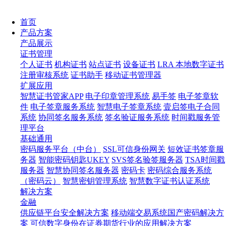
首页
产品方案
产品展示
证书管理
个人证书
机构证书
站点证书
设备证书
LRA 本地数字证书
注册审核系统
证书助手
移动证书管理器
扩展应用
智慧证书管家APP
电子印章管理系统
易手签
电子签章软
件
电子签章服务系统
智慧电子签章系统
壹启签电子合同
系统
协同签名服务系统
签名验证服务系统
时间戳服务管
理平台
基础通用
密码服务平台（中台）
SSL可信身份网关
短效证书签章服
务器
智能密码钥匙UKEY
SVS签名验签服务器
TSA时间戳
服务器
智慧协同签名服务器
密码卡
密码综合服务系统
（密码云）
智慧密钥管理系统
智慧数字证书认证系统
解决方案
金融
供应链平台安全解决方案
移动端交易系统国产密码解决方
案
可信数字身份在证券期货行业的应用解决方案